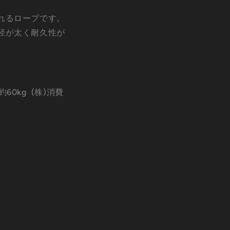
れるロープです。
径が太く耐久性が
約60kg
(株)消費