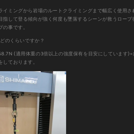
ライミングから岩場のルートクライミングまで幅広く使用さ
目指して登る傾向が強く何度も墜落するシーンが救うロープ
プの事です。
はどのくらいですか？
58.7N (適用体重の3倍以上の強度保有を目安にしています)=
をしております。