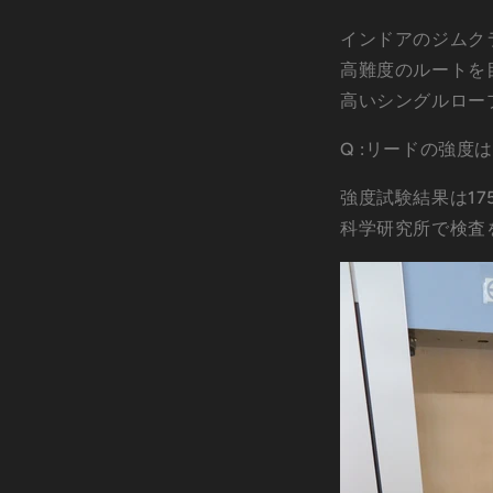
インドアのジムク
高難度のルートを
高いシングルロー
Q :リードの強度
強度試験結果は17
科学研究所で検査