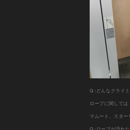
Q :どんなクライ
ロープに関しては
マムート、スター
Q :ロープが汚