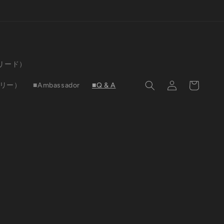
（リード）
ロ
カ
グ
ー
サリー）
■Ambassador
■Q & A
イ
ト
ン