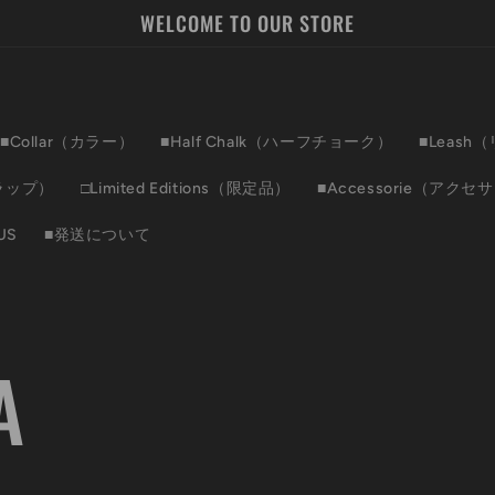
WELCOME TO OUR STORE
■Collar（カラー）
■Half Chalk（ハーフチョーク）
■Leash
ラップ）
□Limited Editions（限定品）
■Accessorie（アクセ
US
■発送について
A