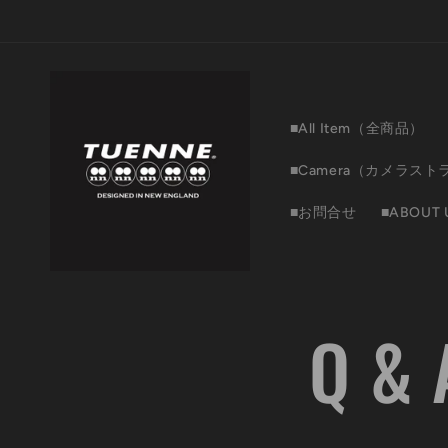
コンテ
ンツに
進む
■All Item（全商品）
■Camera（カメラスト
■お問合せ
■ABOUT 
Q & 