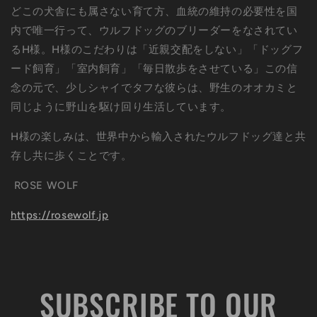
どこの犬舎にも属さない育て方、血統の維持の必要性を国
内で唯一行って、ウルフドッグのブリーダーをなされてい
るH様。H様のこだわりは「近親交配をしない」「ドッグフ
ード飼育」「室内飼育」「毎日散歩をさせている」この信
念の元で、少しシャイでタフな彼らは、野生のオオカミと
同じように野山を駆け回り生活しています。
H様の楽しみは、世界中から輸入されたウルフドッグ達と共
存し共に歩くことです。
ROSE WOLF
https://rosewolf.jp
SUBSCRIBE TO OUR