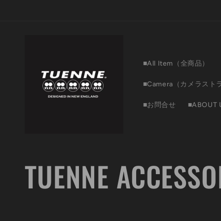
コンテ
ンツに
進む
■All Item（全商品）
■Camera（カメラスト
■お問合せ
■ABOUT 
コ
TUENNE ACCESSO
レ