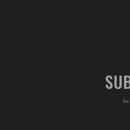
常
格
価
格
SUB
Be 