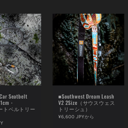
Car Seatbelt
■Southwest Dream Leash
 91cm・
V2 2Size（サウスウェス
シートベルトリー
トリーシュ）
通
¥6,600 JPYから
PY
常