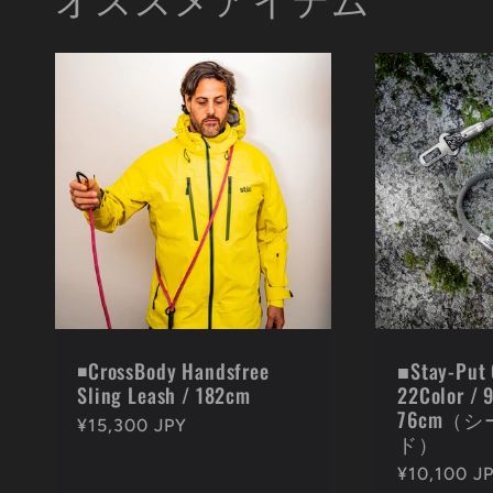
◾️CrossBody Handsfree
■Stay-Put 
Sling Leash / 182cm
22Color /
76cm（
通
¥15,300 JPY
ド）
常
通
¥10,100 J
価