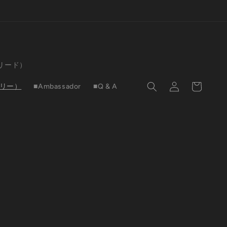
（リード）
ロ
カ
グ
ー
サリー）
■Ambassador
■Q & A
イ
ト
ン