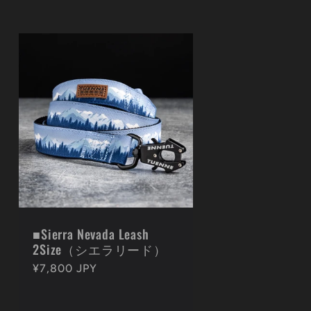
■Sierra Nevada Leash
2Size（シエラリード）
通
¥7,800 JPY
常
価