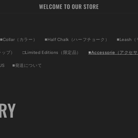
WELCOME TO OUR STORE
■Collar（カラー）
■Half Chalk（ハーフチョーク）
■Leash
ラップ）
□Limited Editions（限定品）
■Accessorie（アクセ
US
■発送について
RY