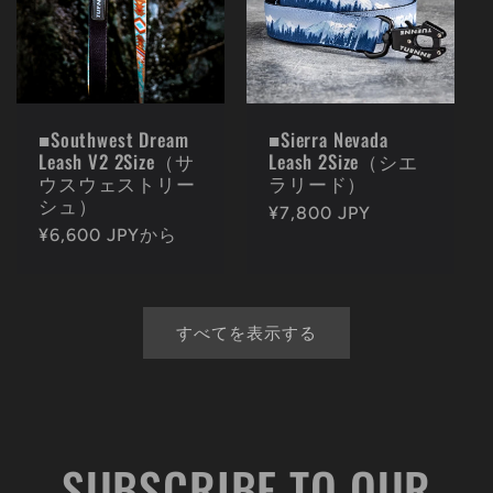
■Southwest Dream
■Sierra Nevada
Leash V2 2Size（サ
Leash 2Size（シエ
ウスウェストリー
ラリード）
シュ）
通
¥7,800 JPY
通
¥6,600 JPYから
常
常
価
価
格
格
すべてを表示する
SUBSCRIBE TO OUR