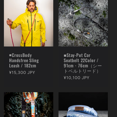
◾️CrossBody
■Stay-Put Car
Handsfree Sling
Seatbelt 22Color /
Leash / 182cm
91cm・76cm（シー
トベルトリード）
通
¥15,300 JPY
通
¥10,100 JPY
常
常
価
価
格
格