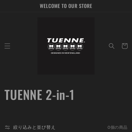
コンテ
WELCOME TO OUR STORE
ンツに
進む
カ
ー
ト
コ
TUENNE 2-in-1
レ
ク
絞り込みと並び替え
0個の商品