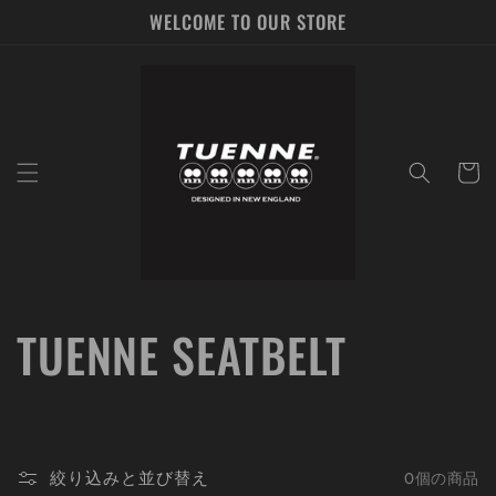
コンテ
WELCOME TO OUR STORE
ンツに
進む
カ
ー
ト
コ
TUENNE SEATBELT
レ
ク
絞り込みと並び替え
0個の商品