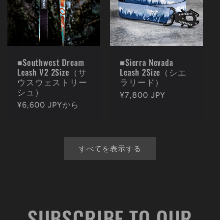
■Southwest Dream
■Sierra Nevada
Leash V2 2Size（サ
Leash 2Size（シエ
ウスウェストリー
ラリード）
シュ）
通
¥7,800 JPY
通
¥6,600 JPYから
常
常
価
価
格
格
すべてを表示する
SUBSCRIBE TO OUR