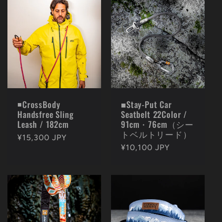
◾️CrossBody
■Stay-Put Car
Handsfree Sling
Seatbelt 22Color /
Leash / 182cm
91cm・76cm（シー
トベルトリード）
通
¥15,300 JPY
通
¥10,100 JPY
常
常
価
価
格
格